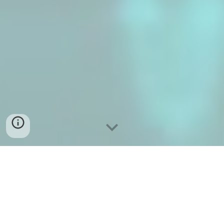
වර්තමානයේදී බොහෝ ක්ෂේත්‍ර ඩිජිටල්කරණයට
පත්ව ඇත. බොහෝ වේලාවට බොහෝ ආයතන
තම කටයුතු සියල්ල පාහේම පරිගනක
භාවිතයෙන් සිදු කරයි. උදාහරණයක් ලෙස